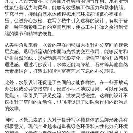
其次，水景元素在心理层面具有独特的调节作用。水的流动
性象征着活力与柔和，能够有效缓解工作压力和紧张情绪。
研究显示，接触自然水体或模拟水景环境能降低心率和血
压，促进身心放松。在写字楼中引入这样的设计，有助于营
造一种平衡紧张工作的空间氛围，使员工在忙碌之余得到情
绪的调节和精神的恢复。
从美学角度来看，水景的存在能够极大提升办公空间的视觉
层次感。透明或流动的水面与光线的交互作用，能够反射和
折射自然光线，形成动感与光影变化，增强空间的开放感和
通透感。通过巧妙设计，水体还能与绿植、石材等其他自然
元素相结合，打造出和谐且富有艺术气息的办公环境。
此外，水景设计还促进了空间的功能多样性。在一些开放式
办公区或公共交接空间，设置小型水池或喷泉，可以作为视
觉焦点，吸引员工驻足交流，激发灵感碰撞。这样的设计不
仅提升了空间的互动性，也间接促进了团队合作和内部沟通
的效率。
同时，水景元素的引入对于提升写字楼整体的品牌形象具有
积极意义。现代企业越来越重视绿色环保和人性化办公环境
的塑造，水景作为自然环境的代表，能够传递企业对员工关