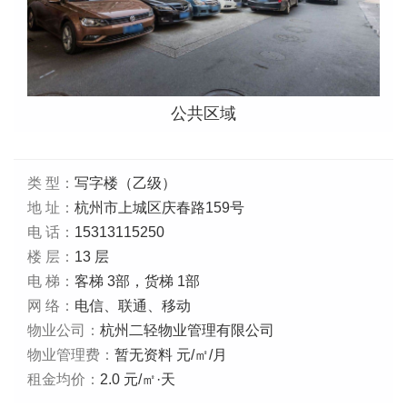
公共区域
类 型：
写字楼（乙级）
地 址：
杭州市上城区庆春路159号
电 话：
15313115250
楼 层：
13 层
电 梯：
客梯 3部，货梯 1部
网 络：
电信、联通、移动
物业公司：
杭州二轻物业管理有限公司
物业管理费：
暂无资料 元/㎡/月
租金均价：
2.0 元/㎡·天