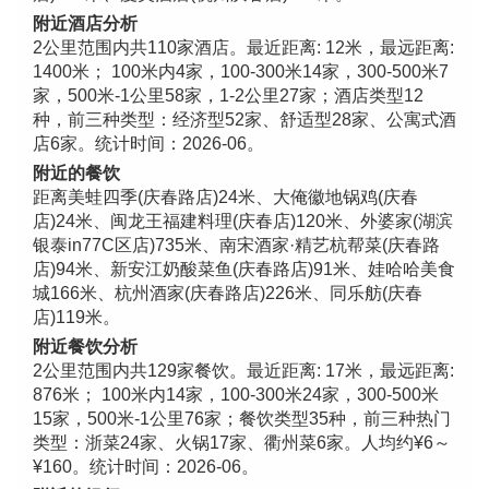
附近酒店分析
2公里范围内共110家酒店。最近距离: 12米，最远距离:
1400米； 100米内4家，100-300米14家，300-500米7
家，500米-1公里58家，1-2公里27家；酒店类型12
种，前三种类型：经济型52家、舒适型28家、公寓式酒
店6家。统计时间：2026-06。
附近的餐饮
距离美蛙四季(庆春路店)24米、大俺徽地锅鸡(庆春
店)24米、闽龙王福建料理(庆春店)120米、外婆家(湖滨
银泰in77C区店)735米、南宋酒家·精艺杭帮菜(庆春路
店)94米、新安江奶酸菜鱼(庆春路店)91米、娃哈哈美食
城166米、杭州酒家(庆春路店)226米、同乐舫(庆春
店)119米。
附近餐饮分析
2公里范围内共129家餐饮。最近距离: 17米，最远距离:
876米； 100米内14家，100-300米24家，300-500米
15家，500米-1公里76家；餐饮类型35种，前三种热门
类型：浙菜24家、火锅17家、衢州菜6家。人均约¥6～
¥160。统计时间：2026-06。