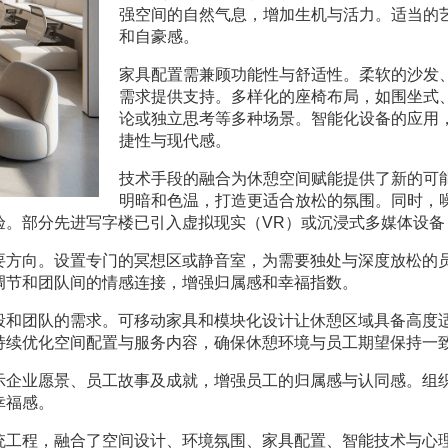
强空间的自然气息，增加生机与活力。适当的
和自豪感。
家具配置需兼顾功能性与舒适性。柔软的沙发
需求提供支持。多样化的座椅布局，如围坐式
论或独立思考等多种场景。智能化设备的应用
捷性与现代感。
技术手段的融合为休憩空间赋能提供了新的可
明暗和色温，打造更适合放松的氛围。同时，
验。部分先进写字楼已引入虚拟现实（VR）或沉浸式多媒体设备
要方向。设置专门的冥想区或静音室，为需要独处与深度放松的
调节和团队间的情感连接，增强归属感和幸福指数。
段和团队的需求。可移动家具和模块化设计让休憩区域具备高度
持续优化空间配置与服务内容，确保休憩环境与员工期望保持一
示企业愿景、员工故事及成就，增强员工的归属感与认同感。组
幸福感。
统工程，融合了空间设计、环境氛围、家具配置、智能技术与心